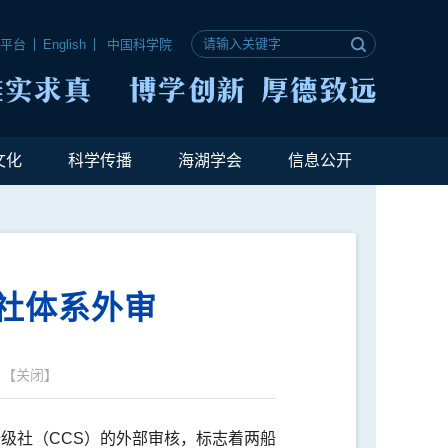
公平台
English
中国科学院
文化
科学传播
海湖学会
信息公开
级社体系外审
 【
关闭
】
船级社（CCS）的外部审核，标志着两船