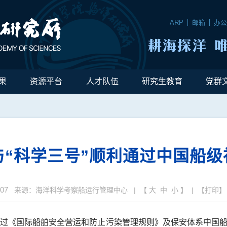
ARP
邮箱
办
果
资源平台
人才队伍
研究生教育
党群
与“科学三号”顺利通过中国船
-07
来源：海洋科学考察船运行管理中心 | 【
大
中
小
】 | 【
打印
】
利通过《国际船舶安全营运和防止污染管理规则》及保安体系中国