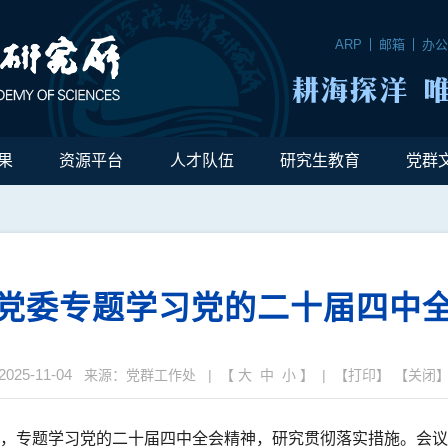
ARP
邮箱
办
果
资源平台
人才队伍
研究生教育
党群
党委专题学习党的二十届四中
2025-11-04
来源：党群工作处 | 【
大
中
小
】 | 【
打印
】 【
关闭
委会，专题学习党的二十届四中全会精神，研究贯彻落实措施。会