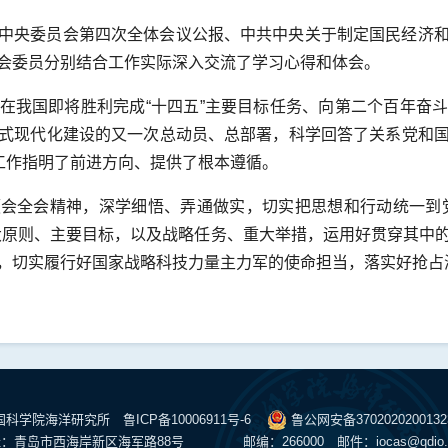
中央委员会第四次全体会议公报、中共中央关于制定国民经济
会委员分别结合工作实际深入交流了学习心得和体会。
在我国即将胜利完成“十四五”主要目标任务、向第二个百年奋
式现代化建设的又一次总动员、总部署，科学回答了关系党和
期工作指明了前进方向、提供了根本遵循。
会全会精神，深学细悟、弄通做实，切实把思想和行动统一到
大原则、主要目标，以及战略任务、重大举措，运用好贯穿其中
，切实履行好国家战略科技力量主力军的使命担当，落实好抢占
中国科学院海洋研究所
鲁ICP备10006911号-6
鲁公网安备370202020013
：青岛市西海岸新区海军路88号
邮编：266000 邮件：
iocas@qdio.