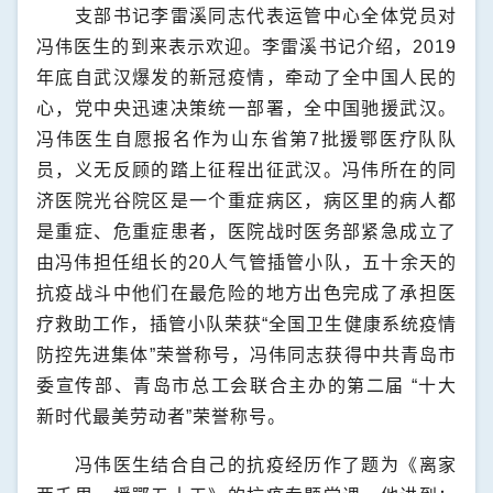
支部书记李雷溪同志代表运管中心全体党员对
冯伟医生的到来表示欢迎。李雷溪书记介绍，
2019
年底自武汉爆发的新冠疫情，牵动了全中国人民的
心，党中央迅速决策统一部署，全中国驰援武汉。
冯伟医生自愿报名作为山东省第
7
批援鄂医疗队队
员，义无反顾的踏上征程出征武汉。冯伟所在的同
济医院光谷院区是一个重症病区，病区里的病人都
是重症、危重症患者，医院战时医务部紧急成立了
由冯伟担任组长的
20
人气管插管小队，五十余天的
抗疫战斗中他们在最危险的地方出色完成了承担医
疗救助工作，插管小队荣获“全国卫生健康系统疫情
防控先进集体”荣誉称号，冯伟同志获得中共青岛市
委宣传部、青岛市总工会联合主办的第二届
“十大
新时代最美劳动者”荣誉称号。
冯伟医生结合自己的抗疫经历作了题为《离家