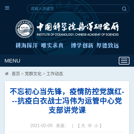
MENU
Toggl
navig
首页
>
党群文化
>
工作动态
不忘初心当先锋，疫情防控党旗红-
--抗疫白衣战士冯伟为运管中心党
支部讲党课
2021-02-09
来源： | 【
大
中
小
】