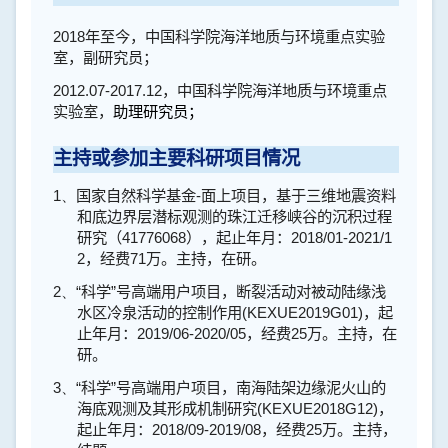
2018
年至今，中国科学院海洋地质与环境重点实验
室，副研究员；
2012.07-2017.12
，
中国科学院海洋地质与环境重点
实验室，
助理研究员；
主持或参加主要科研项目情况
1、
国家自然科学基金
-
面上项目，基于三维地震资料
和底边界层潜标观测的珠江迁移峡谷的沉积过程
研究（
41776068
），起止年月：
2018/01-2021/1
2
，经费
71
万。主持，在研。
2、
“科学”号高端用户项目，断裂活动对被动陆缘浅
水区冷泉活动的控制作用
(
KEXUE2019G01)
，起
止年月：
2019/06-2020/05
，经费
25
万。主持，在
研。
3、
“科学”号高端用户项目，南海陆架边缘泥火山的
海底观测及其形成机制研究
(
KEXUE2018G12)
，
起止年月：
2018/09-2019/08
，经费
25
万。主持，