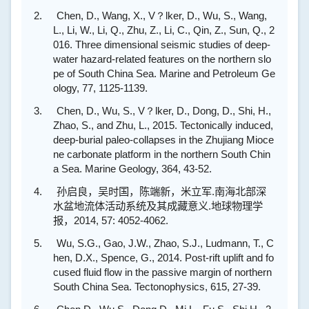
2.
Chen, D., Wang, X., V？lker, D., Wu, S., Wang,
L., Li, W., Li, Q., Zhu, Z., Li, C., Qin, Z., Sun, Q., 2
016. Three dimensional seismic studies of deep-
water hazard-related features on the northern slo
pe of South China Sea. Marine and Petroleum Ge
ology, 77, 1125-1139.
3.
Chen, D., Wu, S., V？lker, D., Dong, D., Shi, H.,
Zhao, S., and Zhu, L., 2015. Tectonically induced,
deep-burial paleo-collapses in the Zhujiang Mioce
ne carbonate platform in the northern South Chin
a Sea. Marine Geology, 364, 43-52.
4.
孙启良，吴时国，陈端新，米立军
.
南海北部深
水盆地流体活动系统及其成藏意义
.
地球物理学
报，
2014, 57: 4052-4062.
5.
Wu, S.G., Gao, J.W., Zhao, S.J., Ludmann, T., C
hen, D.X., Spence, G., 2014. Post-rift uplift and fo
cused fluid flow in the passive margin of northern
South China Sea. Tectonophysics, 615, 27-39.