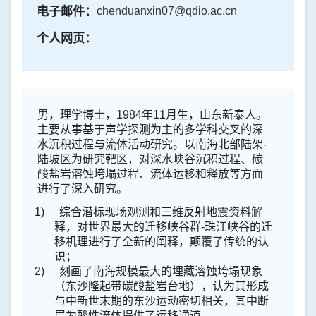
电子邮件：
chenduanxin07@qdio.ac.cn
个人网页：
男，理学博士，
1984
年
11
月生，山东新泰人。
主要从事基于声学探测为主的多学科交叉的深
水沉积过程与流体活动研究。以南海北部陆架
-
陆坡区为研究靶区，对深水峡谷沉积过程、碳
酸盐岩溶蚀垮塌过程、流体运移和释放等方面
进行了深入研究。
1)
综合潜标现场观测和三维反射地震资料解
释，对世界最大的迁移峡谷群
-
珠江峡谷的迁
移机理进行了全新的阐释，颠覆了传统的认
识；
2)
刻画了南海规模最大的埋藏溶蚀垮塌现象
（东沙隆起带碳酸盐岩台地），认为其形成
与中新世末期的东沙运动密切相关，其中断
层为酸性流体提供了运移通道。