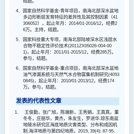
结题。
4、
国家自然科学基金
-
青年项目，南海北部深水盆地
多边形断层发育特征的差异性及其控制因素（
41
306052
），起止年月：
2014/01-2016/12
，经费
2
6
万。主持，结题。
5、
国家科技重大专项，南海北部陆坡深水区浅层水
合物不稳定性评价技术
(2011ZX05026-004-00
1)
，起止年月：
2011/01-2015/12
，经费
285
万。
参与，结题。
6、
国家自然科学基金
-
重点项目，南海北部深水盆地
油气渗漏系统与天然气水合物富集机制研究
(4093
0845)
，起止年月：
2010/01-2013/12
，经费
174
万。参与，结题。
发表的代表性文章
1.
王俊勤，张广旭，陈端新，王秀娟，王真真，董
冬冬，庄丽华，黄杰，朱友生，罗进华
.
琼东南盆
地陵水研究区海底地质灾害类型、分布和成因机
制
.
海洋地质与第四纪地质，
2019, 39(4): 87-95.