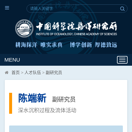
MENU
Toggl
navig
首页
>
人才队伍
>
副研究员
陈端新
副研究员
深水沉积过程及流体活动