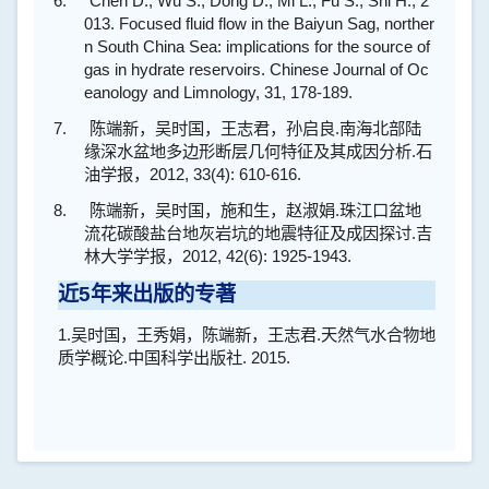
6.
Chen D., Wu S., Dong D., Mi L., Fu S., Shi H., 2
013. Focused fluid flow in the Baiyun Sag, norther
n South China Sea: implications for the source of
gas in hydrate reservoirs. Chinese Journal of Oc
eanology and Limnology, 31, 178-189.
7.
陈端新，吴时国，王志君，孙启良
.
南海北部陆
缘深水盆地多边形断层几何特征及其成因分析
.
石
油学报，
2012, 33(4): 610-616.
8.
陈端新，吴时国，施和生，赵淑娟
.
珠江口盆地
流花碳酸盐台地灰岩坑的地震特征及成因探讨
.
吉
林大学学报，
2012, 42(6): 1925-1943.
近
5
年来出版的专著
1.
吴时国，王秀娟，陈端新，王志君
.
天然气水合物地
质学概论
.
中国科学出版社
. 2015.