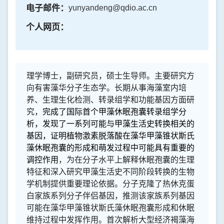
电子邮件：
yunyandeng@qdio.ac.cn
个人网页：
理学博士，副研究员，硕士生导师。主要研究方
向有害藻华分子生态学。长期从事海藻室内培
养、生理生化检测、转录组学和功能基因方面研
究，
完成了国际首个甲藻休眠孢囊转录组学分
析，发现了一系列可能与甲藻生活史转换相关的
基因，
证明植物激素脱落酸在藻华甲藻锥状斯氏
藻休眠孢囊的形成和萌发过程中可能具有重要的
调控作用
，为在分子水平上解释休眠孢囊的生理
特征和深入研究甲藻生活史不同阶段转换的生物
学机制提供重要理论依据。分子克隆了热休克蛋
白家族系列分子伴侣基因，推测该家族系列基因
可能在藻华甲藻锥状斯氏藻休眠孢囊形成和休眠
维持过程中发挥作用。首次解析大型经济褐藻海