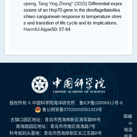
openg,
Tang Ying Zhong*
(2015)
Differential expre
ssions of an Hsp70 gene in the dinoflagellate
Aka
shiwo sanguinea
in response to temperature stres
s and transition of life cycle and its implications
.
Harmful Algae
50: 57-64
版权所有 © 中国科学院海洋研究所
鲁ICP备10006911号-6
鲁公网安备37020202001323号
邮编：
古镇口园区地址：青岛市西海岸新区海军路88号
ioc
南海路园区地址：青岛市市南区南海路7号
电话：0
科考船码头基地：青岛市西海岸新区长江东路8号
传真：0