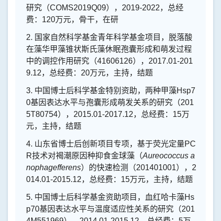
研究（
COMS2019Q09
），
2019-2022
，总经
费：
120
万元，骨干，在研
2.
国家自然科学基金青年科学基金项目，脱落酸
在藻华甲藻锥状斯氏藻休眠孢囊形成和萌发过程
中的调控作用研究（
41606126
），
2017.01-201
9.12
，总经费：
20
万元，主持，结题
3.
中国博士后科学基金特别资助，两种甲藻
Hsp7
0
基因表达水平与孢囊形成萌发关系的研究（
201
5T80754
），
2015.01-2017.12
，总经费：
15
万
元，主持，结题
4.
山东省博士后创新项目专项，基于荧光定量
PC
R
技术对褐潮原因种抑食金球藻（
Aureococcus a
nophagefferens
）的快速检测（
201401001
），
2
014.01-2015.12
，总经费：
15
万元，主持，结题
5.
中国博士后科学基金资助项目，血红哈卡藻
Hs
p70
基因表达水平与温度适应性关系的研究（
201
4M551969
），
2014.01-2015.12
，总经费：
5
万