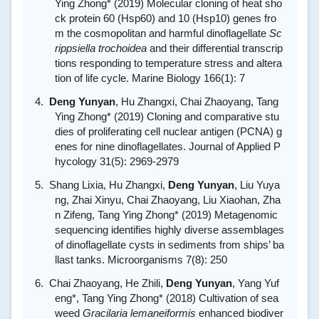
Ying Zhong* (2019) Molecular cloning of heat sho
ck protein 60 (Hsp60) and 10 (Hsp10) genes fro
m the cosmopolitan and harmful dinoflagellate
Sc
rippsiella trochoidea
and their differential transcrip
tions responding to temperature stress and altera
tion of life cycle. Marine Biology 166(1): 7
4.
Deng Yunyan
, Hu Zhangxi, Chai Zhaoyang, Tang
Ying Zhong* (2019) Cloning and comparative stu
dies of proliferating cell nuclear antigen (PCNA) g
enes for nine dinoflagellates. Journal of Applied P
hycology 31(5): 2969-2979
5.
Shang Lixia, Hu Zhangxi,
Deng Yunyan
, Liu Yuya
ng, Zhai Xinyu, Chai Zhaoyang, Liu Xiaohan, Zha
n Zifeng, Tang Ying Zhong* (2019) Metagenomic
sequencing identifies highly diverse assemblages
of dinoflagellate cysts in sediments from ships’ ba
llast tanks. Microorganisms 7(8): 250
6.
Chai Zhaoyang, He Zhili,
Deng Yunyan
, Yang Yuf
eng*,
Tang Ying Zhong*
(2018) Cultivation of sea
weed
Gracilaria lemaneiformis
enhanced biodiver