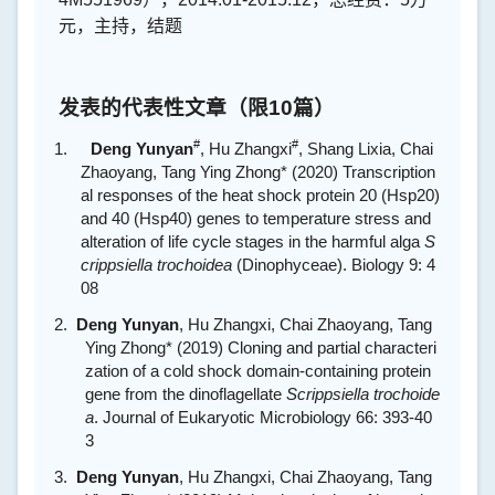
元，主持，结题
发表的代表性文章（限
10
篇）
#
#
1.
Deng Yunyan
, Hu Zhangxi
, Shang Lixia, Chai
Zhaoyang, Tang Ying Zhong* (2020) Transcription
al responses of the heat shock protein 20 (Hsp20)
and 40 (Hsp40) genes to temperature stress and
alteration of life cycle stages in the harmful alga
S
crippsiella trochoidea
(Dinophyceae). Biology 9: 4
08
2.
Deng Yunyan
, Hu Zhangxi, Chai Zhaoyang, Tang
Ying Zhong* (2019) Cloning and partial characteri
zation of a cold shock domain-containing protein
gene from the dinoflagellate
Scrippsiella trochoide
a
. Journal of Eukaryotic Microbiology 66: 393-40
3
3.
Deng Yunyan
, Hu Zhangxi, Chai Zhaoyang, Tang