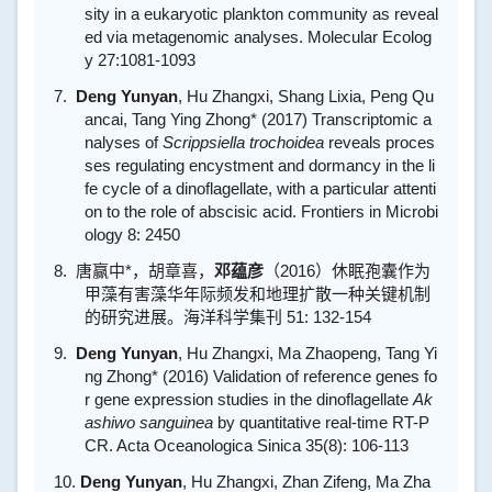
sity in a eukaryotic plankton community as reveal
ed via metagenomic analyses. Molecular Ecolog
y 27:1081-1093
7.
Deng Yunyan
, Hu Zhangxi, Shang Lixia, Peng Qu
ancai,
Tang Ying Zhong*
(2017) Transcriptomic a
nalyses of
Scrippsiella trochoidea
reveals proces
ses regulating encystment and dormancy in the li
fe cycle of a dinoflagellate, with a particular attenti
on to the role of abscisic acid. Frontiers in Microbi
ology 8: 2450
8.
唐赢中
*
，胡章喜，
邓蕴彦
（
2016
）休眠孢囊作为
甲藻有害藻华年际频发和地理扩散一种关键机制
的研究进展。海洋科学集刊
51: 132-154
9.
Deng Yunyan
, Hu Zhangxi, Ma Zhaopeng,
Tang Yi
ng Zhong*
(2016) Validation of reference genes fo
r gene expression studies in the dinoflagellate
Ak
ashiwo sanguinea
by quantitative real-time RT-P
CR. Acta Oceanologica Sinica 35(8): 106-113
10.
Deng Yunyan
, Hu Zhangxi, Zhan Zifeng, Ma Zha