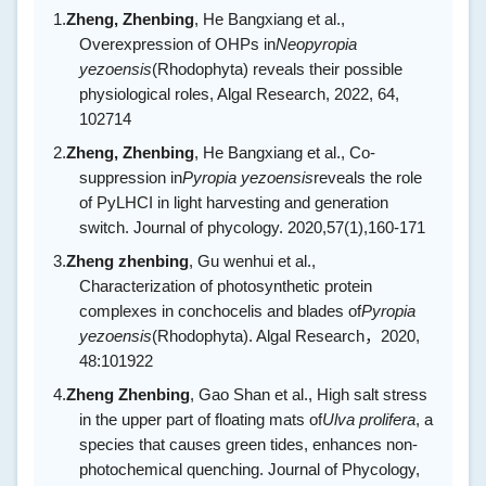
1.
Zheng, Zhenbing
, He Bangxiang et al.,
Overexpression of OHPs in
Neopyropia
yezoensis
(Rhodophyta) reveals their possible
physiological roles, Algal Research, 2022, 64,
102714
2.
Zheng, Zhenbing
, He Bangxiang et al., Co-
suppression in
Pyropia yezoensis
reveals the role
of PyLHCI in light harvesting and generation
switch. Journal of phycology. 2020,57(1),160-171
3.
Zheng zhenbing
, Gu wenhui et al.,
Characterization of photosynthetic protein
complexes in conchocelis and blades of
Pyropia
yezoensis
(Rhodophyta). Algal Research
，
2020,
48:101922
4.
Zheng Zhenbing
, Gao Shan et al., High salt stress
in the upper part of floating mats of
Ulva prolifera
, a
species that causes green tides, enhances non‐
photochemical quenching. Journal of Phycology,