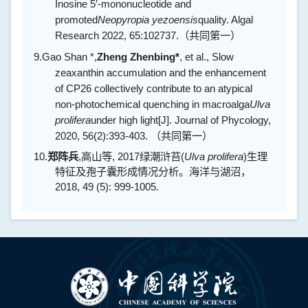
Inosine 5′-mononucleotide and
promoted
Neopyropia yezoensis
quality. Algal
Research 2022, 65:102737.
（共同第一）
9.
Gao Shan *,
Zheng Zhenbing*
, et al., Slow
zeaxanthin accumulation and the enhancement
of CP26 collectively contribute to an atypical
non‐photochemical quenching in macroalga
Ulva
prolifera
under high light[J]. Journal of Phycology,
2020, 56(2):393-403.
（共同第一）
10.
郑阵兵
,
高山等
, 2017
绿潮浒苔
(
Ulva prolifera
)
生理
特征及孢子囊形成情况分析。海洋与湖沼，
2018, 49 (5): 999-1005.