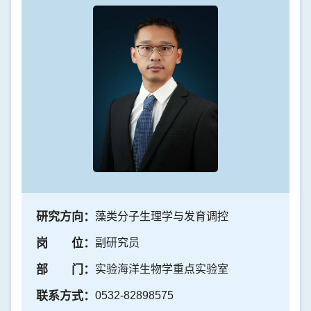
研究方向：
藻类分子生理学与发育调控
岗 位：
副研究员
部 门：
实验海洋生物学重点实验室
联系方式：
0532-82898575