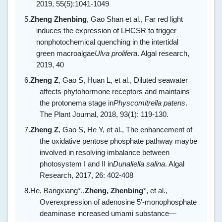
2019, 55(5):1041-1049
5.
Zheng Zhenbing
, Gao Shan et al., Far red light
induces the expression of LHCSR to trigger
nonphotochemical quenching in the intertidal
green macroalgae
Ulva prolifera
. Algal research,
2019, 40
6.
Zheng Z
, Gao S, Huan L, et al., Diluted seawater
affects phytohormone receptors and maintains
the protonema stage in
Physcomitrella patens
.
The Plant Journal, 2018, 93(1): 119-130.
7.
Zheng Z
, Gao S, He Y, et al., The enhancement of
the oxidative pentose phosphate pathway maybe
involved in resolving imbalance between
photosystem I and II in
Dunaliella salina
. Algal
Research, 2017, 26: 402-408
8.
He, Bangxiang*.,
Zheng, Zhenbing
*, et al.,
Overexpression of adenosine 5′-monophosphate
deaminase increased umami substance—