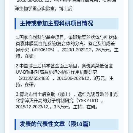
2018.08-2020.12
，中国科学院海洋研究所，实验海
洋生物学重点实验室，博士后
主持或参加主要科研项目情况
1.
国家自然科学基金项目，条斑紫菜丝状体与叶状体
类囊体膜蛋白光系统
I
复合体的分离、鉴定及组成差
异研究（
41906105
），
2020/1-2022/12
，
26
万元，主
持，在研。
2.
中国博士后科学基金面上项目，条斑紫菜低强度
UV-B
辐射对高盐胁迫的协同作用机制研究
（
2019M652488
），
2019/06-2024/12
，
8
万元，主
持，在研。
3.
青岛市博士后资助（崂山），远红光诱导浒苔非光
化学淬灭升高的分子机制研究（
Y9KY161
），
2019/12-2023/12,
，
3.5
万元，主持，在研。
发表的代表性文章（限10篇）