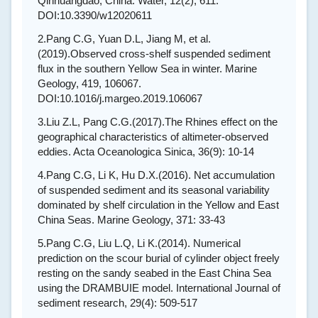
Qinhuangdao, China. Water, 12(2), 611.
DOI:10.3390/w12020611
2.
Pang C.G, Yuan D.L, Jiang M, et al.
(2019).Observed cross-shelf suspended sediment
flux in the southern Yellow Sea in winter. Marine
Geology, 419, 106067.
DOI:10.1016/j.margeo.2019.106067
3.
Liu Z.L, Pang C.G.(2017).The Rhines effect on the
geographical characteristics of altimeter-observed
eddies. Acta Oceanologica Sinica, 36(9): 10-14
4.
Pang C.G, Li K, Hu D.X.(2016). Net accumulation
of suspended sediment and its seasonal variability
dominated by shelf circulation in the Yellow and East
China Seas. Marine Geology, 371: 33-43
5.
Pang C.G, Liu L.Q, Li K.(2014). Numerical
prediction on the scour burial of cylinder object freely
resting on the sandy seabed in the East China Sea
using the DRAMBUIE model. International Journal of
sediment research, 29(4): 509-517