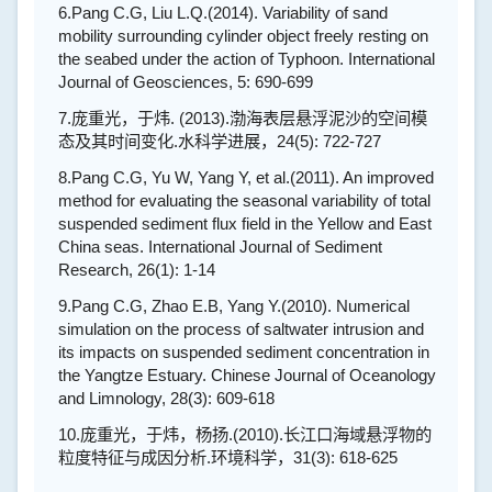
6.
Pang C.G, Liu L.Q.(2014). Variability of sand
mobility surrounding cylinder object freely resting on
the seabed under the action of Typhoon. International
Journal of Geosciences, 5: 690-699
7.
庞重光，于炜
. (2013).
渤海表层悬浮泥沙的空间模
态及其时间变化
.
水科学进展，
24(5): 722-727
8.
Pang C.G, Yu W, Yang Y, et al.(2011). An improved
method for evaluating the seasonal variability of total
suspended sediment flux field in the Yellow and East
China seas. International Journal of Sediment
Research, 26(1): 1-14
9.
Pang C.G, Zhao E.B, Yang Y.(2010). Numerical
simulation on the process of saltwater intrusion and
its impacts on suspended sediment concentration in
the Yangtze Estuary. Chinese Journal of Oceanology
and Limnology, 28(3): 609-618
10.庞重光，于炜，杨扬
.(2010).
长江口海域悬浮物的
粒度特征与成因分析
.
环境科学，
31(3): 618-625