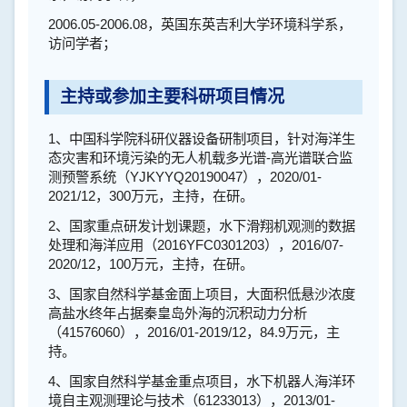
2006.05-2006.08
，英国东英吉利大学环境科学系，
访问学者；
主持或参加主要科研项目情况
1
、中国科学院科研仪器设备研制项目，针对海洋生
态灾害和环境污染的无人机载多光谱
-
高光谱联合监
测预警系统（
YJKYYQ20190047
），
2020/01-
2021/12
，
300
万元，主持，在研。
2
、国家重点研发计划课题，水下滑翔机观测的数据
处理和海洋应用（
2016YFC0301203
），
2016/07-
2020/12
，
100
万元，主持，在研。
3
、国家自然科学基金面上项目，大面积低悬沙浓度
高盐水终年占据秦皇岛外海的沉积动力分析
（
41576060
），
2016/01-2019/12
，
84.9
万元，主
持。
4
、国家自然科学基金重点项目，水下机器人海洋环
境自主观测理论与技术（
61233013
），
2013/01-