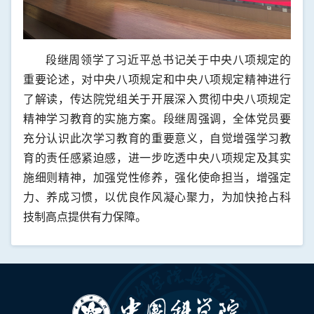
段继周领学了习近平总书记关于中央八项规定的
重要论述，对中央八项规定和中央八项规定精神进行
了解读，传达院党组关于开展深入贯彻中央八项规定
精神学习教育的实施方案。段继周强调，全体党员要
充分认识此次学习教育的重要意义，自觉增强学习教
育的责任感紧迫感，进一步吃透中央八项规定及其实
施细则精神，加强党性修养，强化使命担当，增强定
力、养成习惯，以优良作风凝心聚力，为加快抢占科
技制高点提供有力保障。