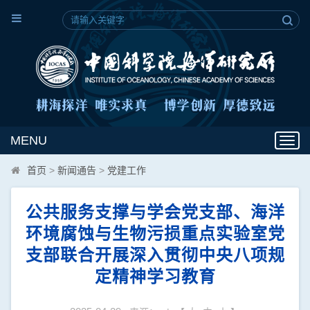
MENU
Toggl
navig
首页
>
新闻通告
>
党建工作
公共服务支撑与学会党支部、海洋
环境腐蚀与生物污损重点实验室党
支部联合开展深入贯彻中央八项规
定精神学习教育