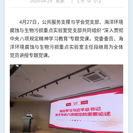
2025-04-29
来源： | 【
大
中
小
】
4
月
27
日，公共服务支撑与学会党支部、海洋环境
腐蚀与生物污损重点实验室党支部共同组织 “深入贯彻
中央八项规定精神学习教育”专题党课。党委委员、海
洋环境腐蚀与生物污损重点实验室主任段继周为全体
党员讲授专题党课。