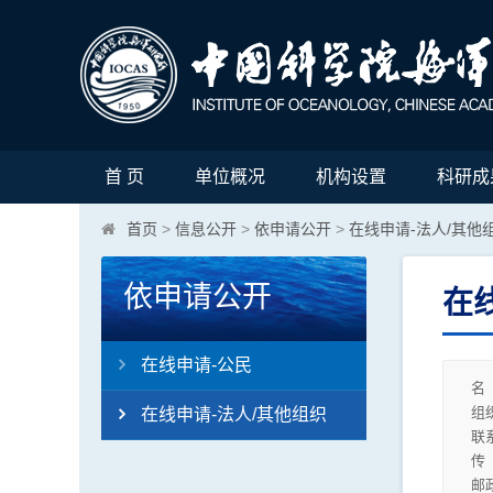
首 页
单位概况
机构设置
科研成
首页
>
信息公开
>
依申请公开
>
在线申请-法人/其他
依申请公开
在
在线申请-公民
名
组
在线申请-法人/其他组织
联
传
邮