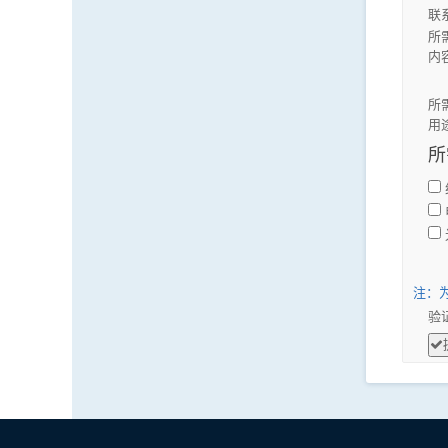
联
所
内
所
用
所
注：
验