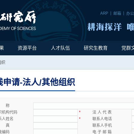
ARP
邮箱
办
果
资源平台
人才队伍
研究生教育
党群
组织
线申请-法人/其他组织
 称
织机构代码
法 人 代 表
*
系人姓名
联系人电话
*
 真
联系人手机
政编码
电 子 邮 箱