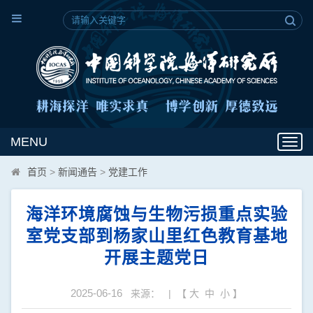
MENU
Toggl
navig
首页
>
新闻通告
>
党建工作
海洋环境腐蚀与生物污损重点实验
室党支部到杨家山里红色教育基地
开展主题党日
2025-06-16
来源： | 【
大
中
小
】