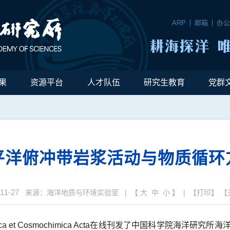
ARP
邮箱
办
果
资源平台
人才队伍
研究生教育
党群
平洋俯冲带岩浆活动与物质循环
11-27
来源：海洋地质与环境实验室 | 【
大
中
小
】 | 【
打印
】 【
chimica et Cosmochimica Acta在线刊发了中国科学院