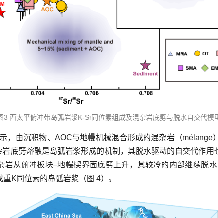
图3 西太平俯冲带岛弧岩浆K-Sr同位素组成及混杂岩底劈与脱水自交代模
，由沉积物、AOC与地幔机械混合形成的混杂岩（mélang
混杂岩底劈熔融是岛弧岩浆形成的机制，其脱水驱动的自交代作用
混杂岩从俯冲板块–地幔楔界面底劈上升，其较冷的内部继续脱
重K同位素的岛弧岩浆（图 4）。