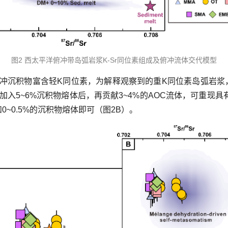
图2 西太平洋俯冲带岛弧岩浆K-Sr同位素组成及俯冲流体交代模型
冲沉积物富含轻K同位素，为解释观察到的重K同位素岛弧岩浆，
入5~6%沉积物熔体后，再贡献3~4%的AOC流体，可重现具
体和0~0.5%的沉积物熔体即可（图2B）。