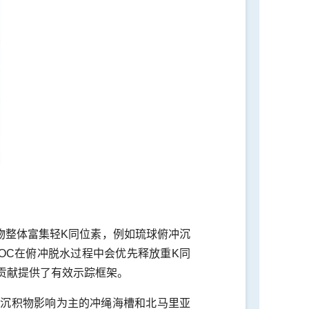
物整体富集轻K同位素，例如琉球俯冲沉
，AOC在俯冲脱水过程中会优先释放重K同
贡献提供了有效示踪框架。
冲沉积物影响为主的冲绳海槽和北马里亚