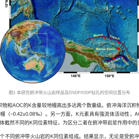
图1 本研究俯冲带火山岩样品及DSDP/ODP钻孔的空间位置分布
积物和AOC的K含量较地幔高出多达两个数量级。俯冲海洋沉积
地幔（−0.42±0.08‰）。另一方面，K元素具有强流体活动性
流体截然不同的K同位素特征，为区分二者在俯冲带岩浆作用中的
个不同俯冲带火山岩的K同位素组成。结果显示，无论是受俯