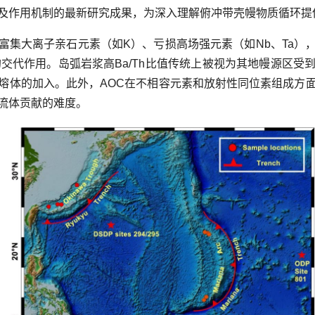
及作用机制的最新研究成果，为深入理解俯冲带壳幔物质循环提
富集大离子亲石元素（如K）、亏损高场强元素（如Nb、Ta）
的交代作用。岛弧岩浆高Ba/Th比值传统上被视为其地幔源区受
熔体的加入。此外，AOC在不相容元素和放射性同位素组成方
流体贡献的难度。