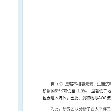
钾（K）是强不相容元素，进而沉
41
积物的δ
K可低至−1.3‰，显著低于
位素进入流体。因此，沉积物与AOC
为此，研究团队分析了西太平洋三