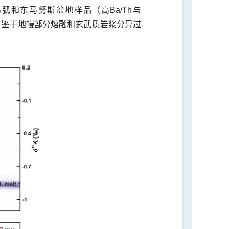
弧和东马努斯盆地样品（高Ba/Th与
2）。鉴于地幔部分熔融和玄武质岩浆分异过