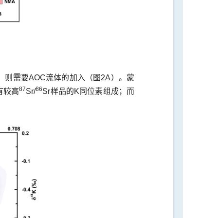
则需要AOC流体的加入（图2A）。蒙
87
86
有较高
Sr/
Sr样品的K同位素组成；而