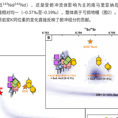
143
144
低
Nd/
Nd）、还是受俯冲流体影响为主的南马里亚纳岛
值相对均一（–0.37‰至–0.19‰），整体高于亏损地幔（图
质岩浆K同位素的变化直接反映了俯冲组分的贡献。