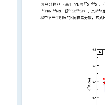
87
86
纳岛弧样品（高Th/Yb与
Sr/
Sr、
143
144
87
86
41
Nd/
Nd、低
Sr/
Sr），其δ
K
程中不产生明显的K同位素分馏，玄武