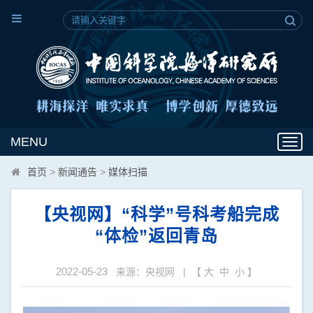
MENU
Toggl
navig
首页
>
新闻通告
>
媒体扫描
【央视网】“科学”号科考船完成
“体检”返回青岛
2022-05-23
来源：央视网 | 【
大
中
小
】