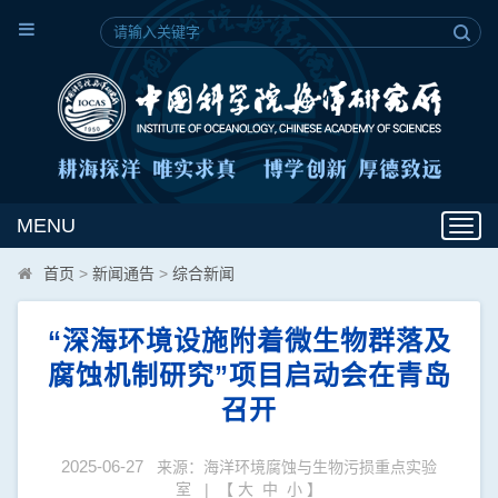
MENU
Toggl
navig
首页
>
新闻通告
>
综合新闻
“深海环境设施附着微生物群落及
腐蚀机制研究”项目启动会在青岛
召开
2025-06-27
来源：海洋环境腐蚀与生物污损重点实验
室 | 【
大
中
小
】