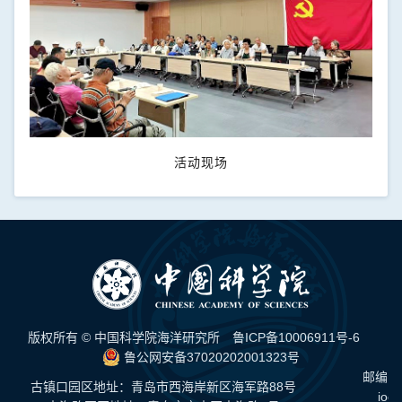
活动现场
版权所有 © 中国科学院海洋研究所
鲁ICP备10006911号-6
鲁公网安备37020202001323号
邮编：
古镇口园区地址：青岛市西海岸新区海军路88号
ioc