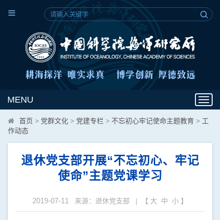
MENU
Toggl
navig
首页
>
党群文化
>
党建专栏
>
不忘初心牢记使命主题教育
>
工
作动态
退休党支部开展“不忘初心、牢记
使命”主题党课学习
2019-07-11
来源：退休党支部 | 【
大
中
小
】