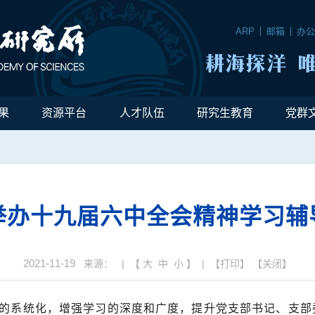
ARP
邮箱
办
果
资源平台
人才队伍
研究生教育
党群
举办十九届六中全会精神学习辅
2021-11-19
来源： | 【
大
中
小
】 | 【
打印
】 【
关闭
】
的系统化，增强学习的深度和广度，提升党支部书记、支部