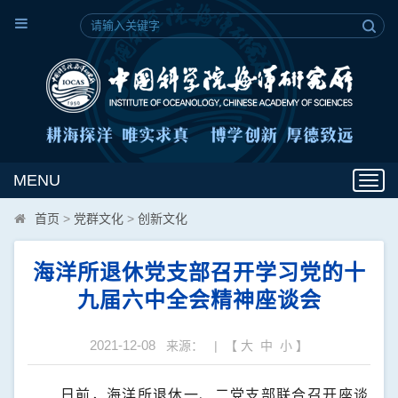
MENU
Toggl
navig
首页
>
党群文化
>
创新文化
海洋所退休党支部召开学习党的十
九届六中全会精神座谈会
2021-12-08
来源： | 【
大
中
小
】
日前，海洋所退休一、二党支部联合召开座谈