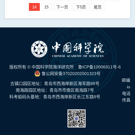
14
15
下一页
下5页
尾页
版权所有 © 中国科学院海洋研究所
鲁ICP备10006911号-6
鲁公网安备37020202001323号
邮编：
古镇口园区地址：青岛市西海岸新区海军路88号
ioc
南海路园区地址：青岛市市南区南海路7号
电话：0
科考船码头基地：青岛市西海岸新区长江东路8号
传真：0