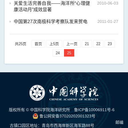
关爱生活完善自我——海洋所“心理健
2010-06-03
康活动月”成效显著
中国第27次南极科学考察队发来贺电
2011-01-27
共25页
首页
上5页
上一页
21
22
23
24
25
版权所有 © 中国科学院海洋研究所
鲁ICP备10006911号-6
鲁公网安备37020202001323号
邮编：
古镇口园区地址：青岛市西海岸新区海军路88号