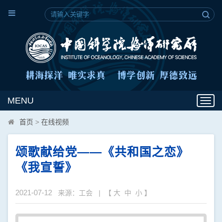
MENU
Toggl
navig
首页
>
在线视频
颂歌献给党——《共和国之恋》
《我宣誓》
2021-07-12
来源：工会 | 【
大
中
小
】