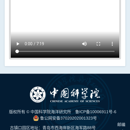
版权所有 © 中国科学院海洋研究所
鲁ICP备10006911号-6
鲁公网安备37020202001323号
邮编：
古镇口园区地址：青岛市西海岸新区海军路88号