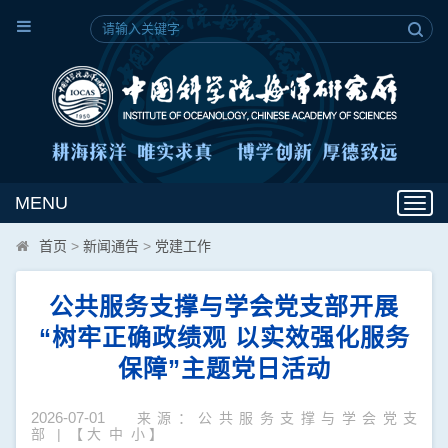
MENU
Toggl
navig
首页
>
新闻通告
>
党建工作
公共服务支撑与学会党支部开展
“树牢正确政绩观 以实效强化服务
保障”主题党日活动
2026-07-01
来源：公共服务支撑与学会党支
部 | 【
大
中
小
】