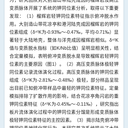
为，研究团队对大别造山带陆壳成因的榴辉岩及高压
变质脉体开展了系统的钾同位素分析，取得以下重要
发现：（1）榴辉岩轻钾同位素特征指示俯冲脱水作
用。大别造山带花凉亭和港河陆壳成因榴辉岩的钾同
位素组成（δ⁴¹K为-0.93‰～-0.47‰，平均-0.71‰）显
著轻于大陆地壳，整体与洋壳成因榴辉岩相似。δ⁴¹K
值与变质脱水指标（如K/Nb比值）呈明显相关性，结
合定量模拟，表明俯冲变质脱水是导致榴辉岩轻钾同
位素的主要原因（图1）。（2）高压变质脉体极轻钾
同位素记录流体演化过程。高压变质脉体的钾同位素
组成（δ⁴¹K为-2.81‰～-0.48‰）极轻，部分样品呈现
出目前已知俯冲带样品中最轻的钾同位素特征。定量
模拟排除了扩散作用的影响，结合花凉亭角闪岩的重
钾同位素特征（δ⁴¹K为-0.45‰～-0.11‰），研究指出
板片流体演化过程中的钾同位素分馏是形成变质脉体
极轻钾同位素特征的主控因素。（3）揭示陆壳俯冲带