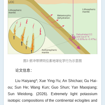
图3 俯冲带钾同位素地球化学行为示意图
论文信息：
Liu Haiyang*; Xue Ying-Yu; An Shichao; Gu Hai-
ou; Sun He; Wang Kun; Guo Shun; Yan Maoqiang;
Sun Weidong. (2026). Extremely light potassium
isotopic compositions of the continental eclogites and