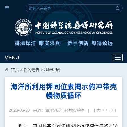
MENU
Toggl
navig
首页
>
新闻通告
>
科研进展
海洋所利用钾同位素揭示俯冲带壳
幔物质循环
2026-06-30
来源：海洋地质与环境实验室 | 【
大
中
小
】
近日，中国科学院海洋研究所板块构造与物质循