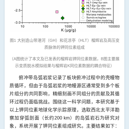
图1 大别造山带港河（GH）和花凉亭（HLT）榴辉岩及高压变
质脉体的钾同位素组成
（A图统计了本文及已发表的榴辉岩钾同位素数据，B图主要展
示变质脱水模拟结果与榴辉岩K同位素数据的耦合特征）
俯冲带岛弧岩浆记录了板块俯冲过程中的壳幔物
质循环，但由于岛弧岩浆的地幔源区通常受到多个板
片组分的共同影响，精细刻画不同组分的贡献及其循
环过程仍面临挑战。围绕这一科学问题，本研究基于
以上钾同位素地球化学示踪原理，选取西北太平洋勘
察加穿弧剖面（长约200 km）的岛弧岩石为研究对
象，系统开展了钾同位素组成研究。主要结果如下：