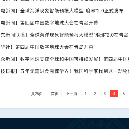
电新闻】全球海洋现象智能预报大模型“琅琊”2.0正式发布
闪电新闻】第四届中国数字地球大会在青岛开幕
东新闻联播】全球海洋现象智能预报大模型“琅琊”2.0在青
新华社】第四届中国数字地球大会在青岛开幕
大众新闻】数字地球支撑全球和中国可持续发展！第四届中国
科技日报】五年无需进食震惊学界！我国科学家找到这一动物耐
共25页
首页
上一页
1
2
3
4
5