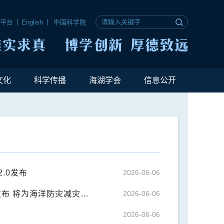
公平台
English
中国科学院
文化
科学传播
海湖学会
信息公开
.0发布
2026-06-06
【CCTV·新闻直播间】全球海洋现象智能预报大模型“琅琊”2.0发布 将为海洋防灾减灾等提供智能化科技支撑
2026-06-06
2026-06-06