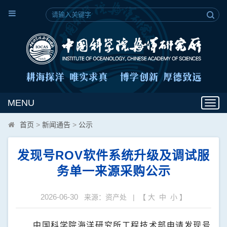
MENU
Toggl
navig
首页
>
新闻通告
>
公示
发现号ROV软件系统升级及调试服
务单一来源采购公示
2026-06-30
来源：资产处 | 【
大
中
小
】
中国科学院海洋研究所工程技术部申请发现号