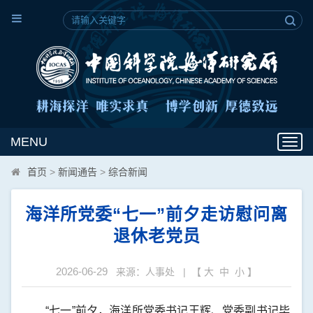
MENU
Toggl
navig
首页
>
新闻通告
>
综合新闻
海洋所党委“七一”前夕走访慰问离
退休老党员
2026-06-29
来源：人事处 | 【
大
中
小
】
“七一”前夕，海洋所党委书记王辉、党委副书记毕