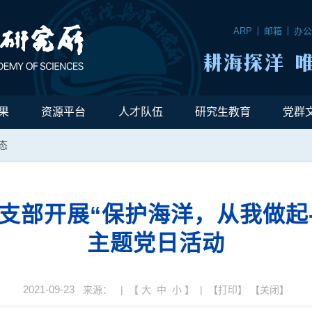
ARP
邮箱
办
果
资源平台
人才队伍
研究生教育
党群
态
支部开展“保护海洋，从我做起-
主题党日活动
2021-09-23
来源： | 【
大
中
小
】 | 【
打印
】 【
关闭
】