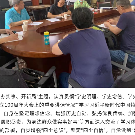
、办实事、开新局”主题，认真贯彻“学史明理、学史增信、学
立
100
周年大会上的重要讲话情况”“学习习近平新时代中国
求，自身在坚定理想信念、增强历史自觉、弘扬优良传统、加
、履职尽责，为身边群众做实事好事”等方面深入
交流了学习
部署，自觉增强“四个意识”，坚定“四个自信”，自觉做到