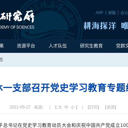
ARP
邮箱
办
果
资源平台
人才队伍
研究生教育
党群
态
休一支部召开党史学习教育专题
2021-09-27
来源： | 【
大
中
小
】 | 【
打印
】 【
关闭
】
平总书记在党史学习教育动员大会和庆祝中国共产党成立
10