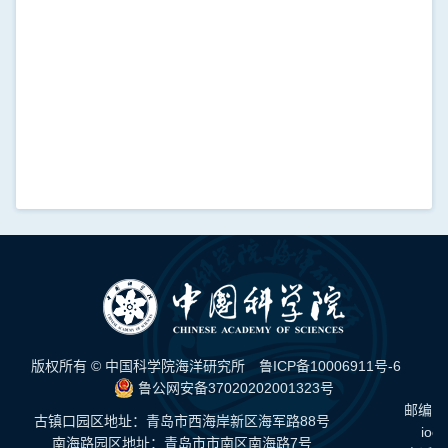
版权所有 © 中国科学院海洋研究所
鲁ICP备10006911号-6
鲁公网安备37020202001323号
邮编：
古镇口园区地址：青岛市西海岸新区海军路88号
ioc
南海路园区地址：青岛市市南区南海路7号