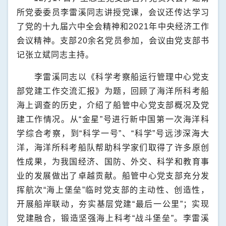
所党委委员李雷溪同志讲授党课，会议还传达学习
了党的十九届六中全会精神和
2021
年中央经济工作
会议精神。支部
20
余名党员参加，会议由党支部书
记张立斌同志主持。
李雷溪同志以《科学考察船运行管理中心党支
部党建工作交流汇报》为题，回顾了海洋所科考船
海上调查的历史，介绍了船管中心党支部概况及党
建工作情况。从“金星”号进行新中国第一次海洋科
学综合考察，到“科学一号”、“科学”号远涉深海大
洋，海洋所科考船队帮助科学家们取得了许多原创
性成果，为我国经济、国防、外交、科学和教育事
业的发展做出了卓越贡献。船管中心党支部充分发
挥航次“海上堡垒”临时党支部的主动性、创造性，
开展船岸联动，夯实基层党建“最后一公里”；实现
党建融合，锻造坚强海上科考“战斗堡垒”。李雷溪