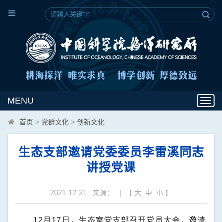
MENU
Toggl
navig
首页
>
党群文化
>
创新文化
生态支部邀请党委委员李雷溪同志
讲授党课
2021-12-21
来源： | 【
大
中
小
】
12
月
17
日，生态室党支部召开党员大会，邀请