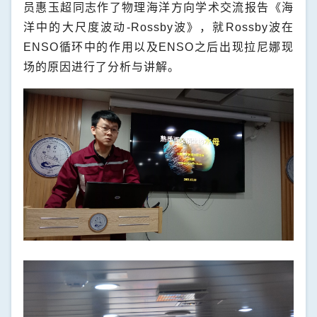
员惠玉超同志作了物理海洋方向学术交流报告《海
洋中的大尺度波动
-Rossby
波》，就
Rossby
波在
ENSO
循环中的作用以及
ENSO
之后出现拉尼娜现
场的原因进行了分析与讲解。