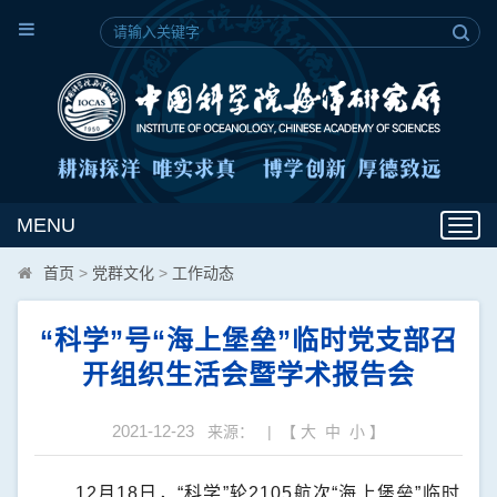
MENU
Toggl
navig
首页
>
党群文化
>
工作动态
“科学”号“海上堡垒”临时党支部召
开组织生活会暨学术报告会
2021-12-23
来源： | 【
大
中
小
】
12
月
18
日，“科学”轮
2105
航次“海上堡垒”临时