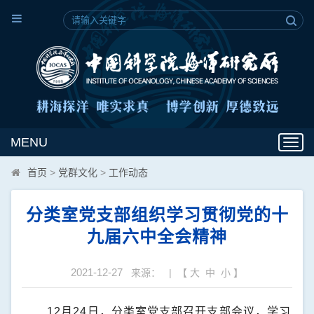
MENU
Toggl
navig
首页
>
党群文化
>
工作动态
分类室党支部组织学习贯彻党的十
九届六中全会精神
2021-12-27
来源： | 【
大
中
小
】
12
月
24
日，分类室党支部召开支部会议，学习