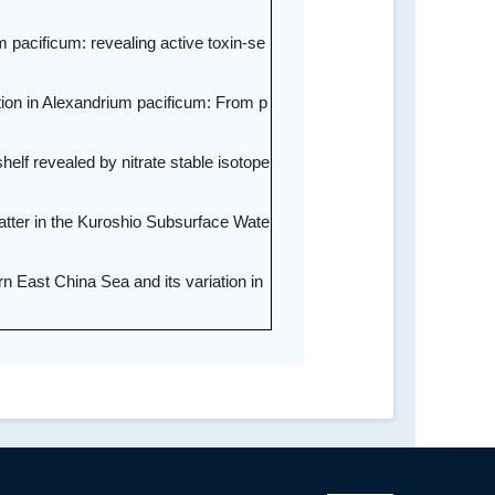
m pacificum: revealing active toxin-se
ction in Alexandrium pacificum: From p
elf revealed by nitrate stable isotope
atter in the Kuroshio Subsurface Wate
n East China Sea and its variation in