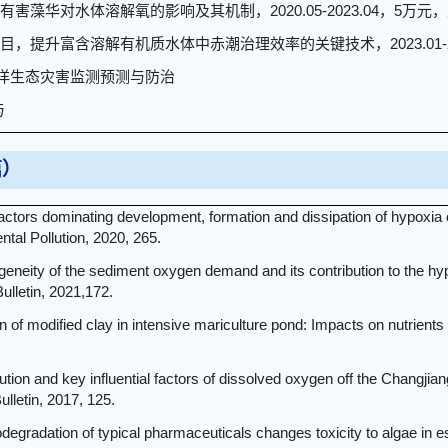
害藻华对水体溶解氧的影响及其机制，2020.05-2023.04，5万元
，提升富含溶解有机质水体中赤潮治理效率的关键技术，2023.01-20
，海洋生态灾害监测预测与防治
与
篇）
factors dominating development, formation and dissipation of hypoxia 
tal Pollution, 2020, 265.
ogeneity of the sediment oxygen demand and its contribution to the hy
ulletin, 2021,172.
ion of modified clay in intensive mariculture pond: Impacts on nutrient
ibution and key influential factors of dissolved oxygen off the Changji
ulletin, 2017, 125.
todegradation of typical pharmaceuticals changes toxicity to algae in e