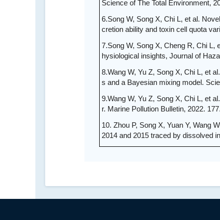
Science of The Total Environment, 2
6.Song W, Song X, Chi L, et al. Novel
cretion ability and toxin cell quota va
7.Song W, Song X, Cheng R, Chi L, et 
hysiological insights, Journal of Ha
8.Wang W, Yu Z, Song X, Chi L, et al
s and a Bayesian mixing model. Scie
9.Wang W, Yu Z, Song X, Chi L, et a
r. Marine Pollution Bulletin, 2022. 177
10. Zhou P, Song X, Yuan Y, Wang W, C
2014 and 2015 traced by dissolved i