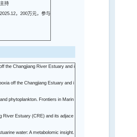
，主持
25.12，200万元，参与
off the Changjiang River Estuary and i
poxia off the Changjiang Estuary and i
s and phytoplankton. Frontiers in Marin
ang River Estuary (CRE) and its adjace
stuarine water: A metabolomic insight.