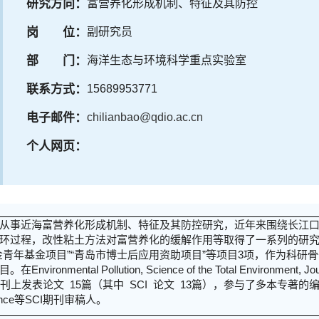
研究方向：
富营养化形成机制、特征及其防控
岗 位：
副研究员
部 门：
海洋生态与环境科学重点实验室
联系方式：
15689953771
电子邮件：
chilianbao@qdio.ac.cn
个人网页：
事近海富营养化形成机制、特征及其防控研究，近年来围绕长江口
环过程，改性粘土方法对富营养化的缓解作用等取得了一系列的研究
金青年基金项目”“青岛市博士后应用资助项目”等项目3项，作为科研
al Pollution, Science of the Total Environment, Journal 
知名学术期刊上发表论文 15篇（其中 SCI 论文 13篇），参与了多本专著的编写
e Science等SCI期刊审稿人。