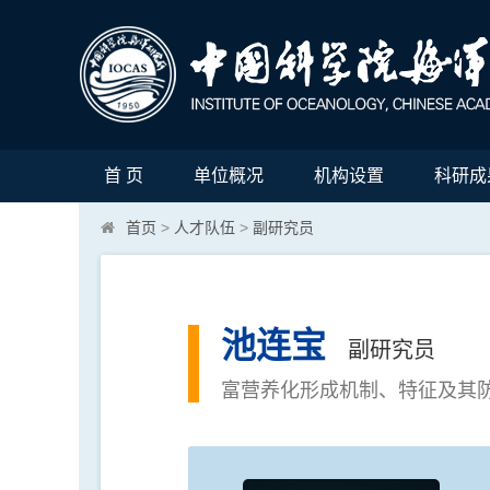
首 页
单位概况
机构设置
科研成
首页
>
人才队伍
>
副研究员
池连宝
副研究员
富营养化形成机制、特征及其