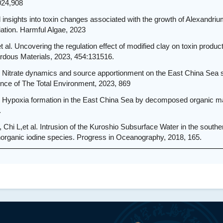
024,908
 insights into toxin changes associated with the growth of Alexandriu
riation. Harmful Algae, 2023
al. Uncovering the regulation effect of modified clay on toxin produ
zardous Materials, 2023, 454:131516.
. Nitrate dynamics and source apportionment on the East China Sea sh
nce of The Total Environment, 2023, 869
l. Hypoxia formation in the East China Sea by decomposed organic m
.
hi L,et al. Intrusion of the Kuroshio Subsurface Water in the souther
norganic iodine species. Progress in Oceanography, 2018, 165.