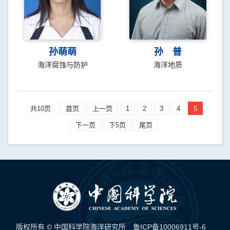
孙萌萌
孙 普
海洋腐蚀与防护
海洋地质
共10页
首页
上一页
1
2
3
4
5
下一页
下5页
尾页
版权所有 © 中国科学院海洋研究所
鲁ICP备10006911号-6