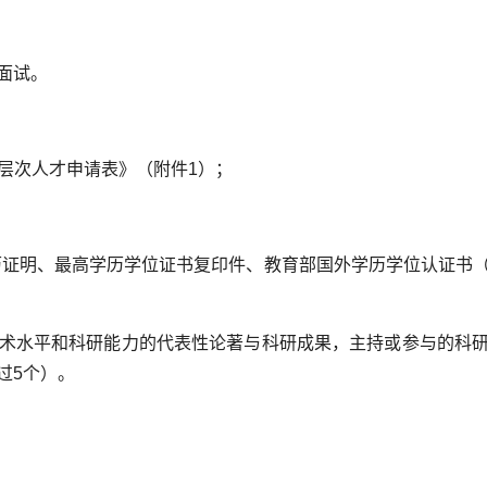
面试。
高层次人才申请表》（附件1）；
作经历证明、最高学历学位证书复印件、教育部国外学历学位认证书
者学术水平和科研能力的代表性论著与科研成果，主持或参与的科
过5个）。