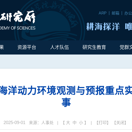
ARP
邮箱
办
果
资源平台
人才队伍
研究生教育
党群
海洋动力环境观测与预报重点
事
2025-09-01
来源：人事处 | 【
大
中
小
】 | 【
打印
】 【
关闭
】