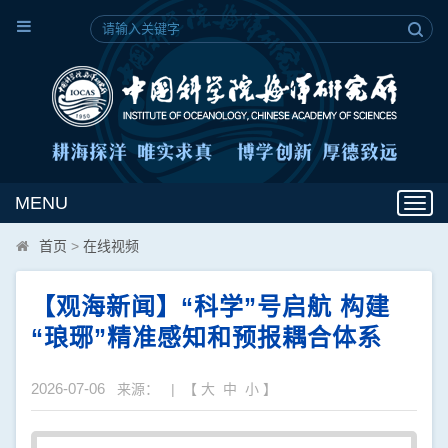
MENU
Toggl
navig
首页
>
在线视频
【观海新闻】“科学”号启航 构建
“琅琊”精准感知和预报耦合体系
2026-07-06
来源： | 【
大
中
小
】