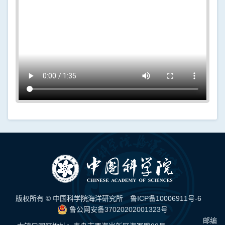
版权所有 © 中国科学院海洋研究所
鲁ICP备10006911号-6
鲁公网安备37020202001323号
邮编：