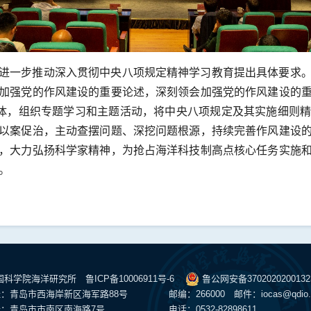
进一步推动深入贯彻中央八项规定精神学习教育提出具体要求
加强党的作风建设的重要论述，深刻领会加强党的作风建设的
载体，组织专题学习和主题活动，将中央八项规定及其实施细则
以案促治，主动查摆问题、深挖问题根源，持续完善作风建设
，大力弘扬科学家精神，为抢占海洋科技制高点核心任务实施
。
中国科学院海洋研究所
鲁ICP备10006911号-6
鲁公网安备370202020013
：青岛市西海岸新区海军路88号
邮编：266000 邮件：
iocas@qdio.
：青岛市市南区南海路7号
电话：0532-82898611