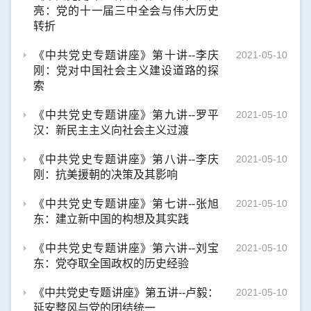
亮：党的十一届三中全会与伟大历史
转折
《中共党史专题讲座》第十讲--李庆
2021-05-10
刚：党对中国社会主义建设道路的探
索
《中共党史专题讲座》第九讲--罗平
2021-05-10
汉：新民主主义向社会主义过渡
《中共党史专题讲座》第八讲--李庆
2021-05-10
刚：抗美援朝的决策及其影响
《中共党史专题讲座》第七讲--张旭
2021-05-10
东：建立新中国的构想及其实践
《中共党史专题讲座》第六讲--刘宝
2021-05-10
东：党夺取全国政权的历史经验
《中共党史专题讲座》第五讲--卢毅：
2021-05-10
延安整风与党的团结统一