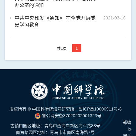
办公室的通知
中共中央印发《通知》 在全党开展党
2021-03-16
史学习教育
共1页
1
版权所有 © 中国科学院海洋研究所
鲁ICP备10006911号-6
鲁公网安备37020202001323号
邮编：
古镇口园区地址：青岛市西海岸新区海军路88号
ioc
南海路园区地址：青岛市市南区南海路7号
电话：0